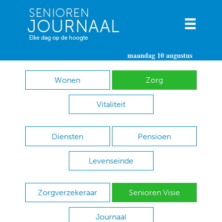
maandag 10 augustus
Wonen
Zorg
Vitaliteit
Diensten
Pensioen
Levenseinde
Zorgverzekeraar
Senioren Visie
Journaal