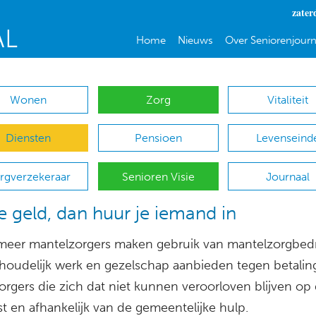
zater
Home
Nieuws
Over Seniorenjourn
Wonen
Zorg
Vitaliteit
Diensten
Pensioen
Levenseind
rgverzekeraar
Senioren Visie
Journaal
e geld, dan huur je iemand in
meer mantelzorgers maken gebruik van mantelzorgbedr
shoudelijk werk en gezelschap aanbieden tegen betalin
orgers die zich dat niet kunnen veroorloven blijven op
st en afhankelijk van de gemeentelijke hulp.