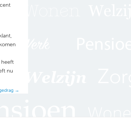
ocent
klant,
inkomen
 heeft
eft nu
 gedrag →