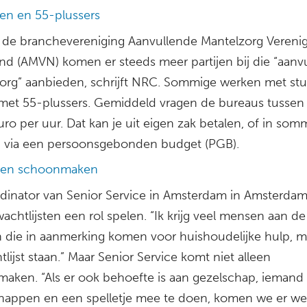
en en 55-plussers
 de branchevereniging Aanvullende Mantelzorg Vereni
nd (AMVN) komen er steeds meer partijen bij die “aanv
org” aanbieden, schrijft NRC. Sommige werken met st
met 55-plussers. Gemiddeld vragen de bureaus tussen
ro per uur. Dat kan je uit eigen zak betalen, of in som
n via een persoonsgebonden budget (PGB).
leen schoonmaken
dinator van Senior Service in Amsterdam in Amsterda
achtlijsten een rol spelen. “Ik krijg veel mensen aan de
n die in aanmerking komen voor huishoudelijke hulp, m
lijst staan.” Maar Senior Service komt niet alleen
aken. “Als er ook behoefte is aan gezelschap, ieman
appen en een spelletje mee te doen, komen we er wel 