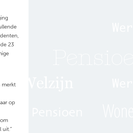
ging
ullende
udenten,
 de 23
mige
m merkt
aar op
d om
uit.”