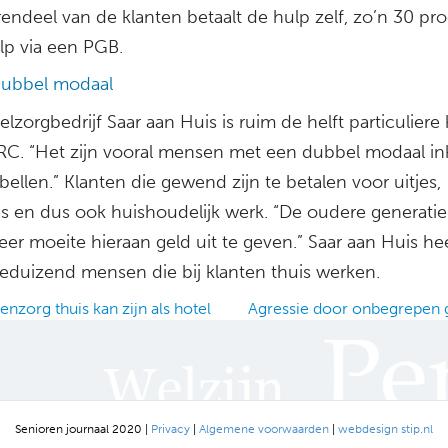
endeel van de klanten betaalt de hulp zelf, zo’n 30 pr
ulp via een PGB.
dubbel modaal
elzorgbedrijf Saar aan Huis is ruim de helft particuliere 
RC. “Het zijn vooral mensen met een dubbel modaal 
bellen.” Klanten die gewend zijn te betalen voor uitjes,
es en dus ook huishoudelijk werk. “De oudere generatie
er moeite hieraan geld uit te geven.” Saar aan Huis he
rieduizend mensen die bij klanten thuis werken.
zorg thuis kan zijn als hotel
Agressie door onbegrepen
ation
Senioren journaal 2020 |
Privacy
|
Algemene voorwaarden
|
webdesign stip.nl