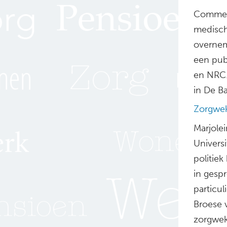
Commerc
medisch
overnem
een pub
en NRC.
in De Ba
Zorgwe
Marjole
Universi
politiek
in gesp
particul
Broese 
zorgwek