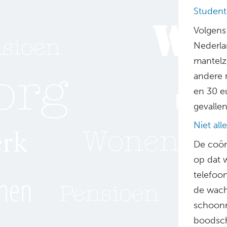
Student
Volgens
Nederla
mantelz
andere 
en 30 eu
gevalle
Niet al
De coör
op dat w
telefoo
de wacht
schoonm
boodsch