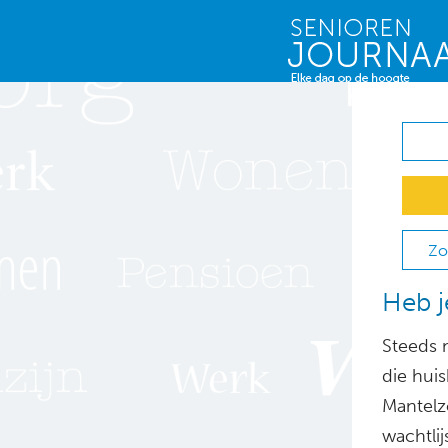
Zo
Heb j
Steeds 
die hui
Mantelz
wachtlij