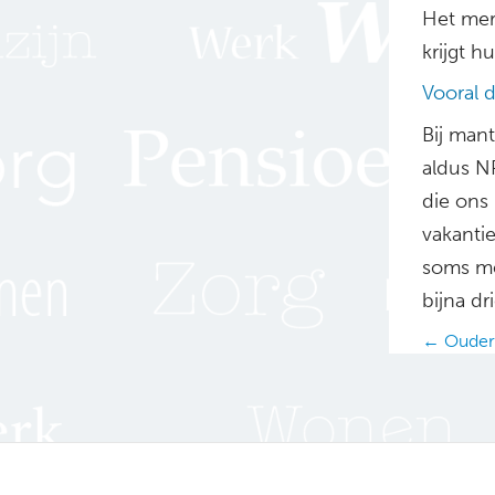
Het mer
krijgt h
Vooral 
Bij mant
aldus N
die ons 
vakanti
soms me
bijna d
Posts
← Ouderen
navig