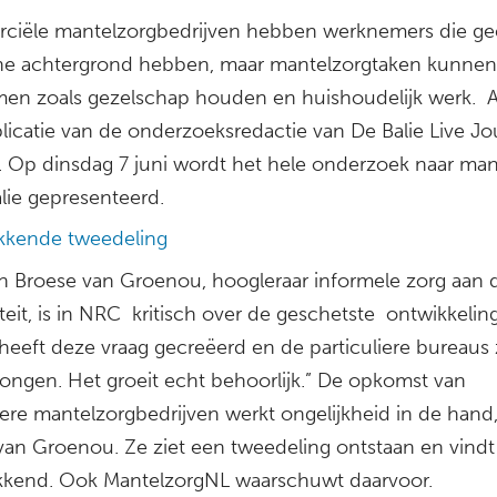
iële mantelzorgbedrijven hebben werknemers die g
e achtergrond hebben, maar mantelzorgtaken kunnen
en zoals gezelschap houden en huishoudelijk werk. 
licatie van de onderzoeksredactie van De Balie Live Jo
 Op dinsdag 7 juni wordt het hele onderzoek naar man
lie gepresenteerd.
kkende tweedeling
in Broese van Groenou, hoogleraar informele zorg aan d
teit, is in NRC kritisch over de geschetste ontwikkelin
 heeft deze vraag gecreëerd en de particuliere bureaus z
rongen. Het groeit echt behoorlijk.” De opkomst van
iere mantelzorgbedrijven werkt ongelijkheid in de hand,
van Groenou. Ze ziet een tweedeling ontstaan en vindt
kend. Ook MantelzorgNL waarschuwt daarvoor.