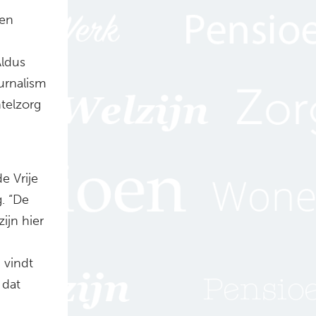
een
Aldus
urnalism
telzorg
e Vrije
g. “De
ijn hier
 vindt
 dat