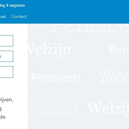
dag 8 augustus
aal
Contact
e
ijven,
g.
 de