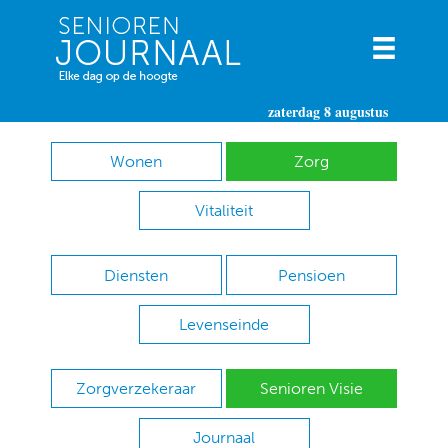
zaterdag 8 augustus
Wonen
Zorg
Vitaliteit
Diensten
Pensioen
Levenseinde
Zorgverzekeraar
Senioren Visie
Journaal