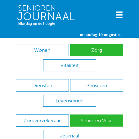
maandag 10 augustus
Wonen
Zorg
Vitaliteit
Diensten
Pensioen
Levenseinde
Zorgverzekeraar
Senioren Visie
Journaal