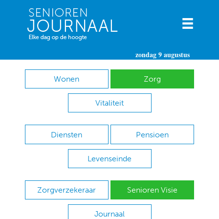
zondag 9 augustus
Wonen
Zorg
Vitaliteit
Diensten
Pensioen
Levenseinde
Zorgverzekeraar
Senioren Visie
Journaal