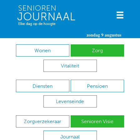
zondag 9 augustus
Wonen
Zorg
Vitaliteit
Diensten
Pensioen
Levenseinde
Zorgverzekeraar
Senioren Visie
Journaal