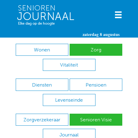
zaterdag 8 augustus
Wonen
Zorg
Vitaliteit
Diensten
Pensioen
Levenseinde
Zorgverzekeraar
Senioren Visie
Journaal