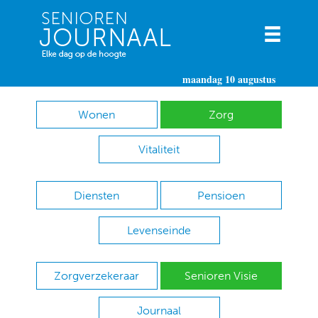
maandag 10 augustus
Wonen
Zorg
Vitaliteit
Diensten
Pensioen
Levenseinde
Zorgverzekeraar
Senioren Visie
Journaal