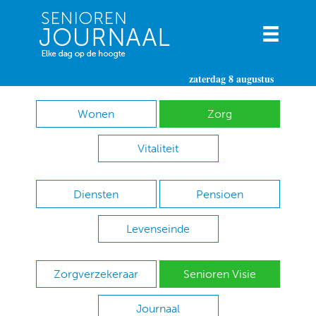
zaterdag 8 augustus
Wonen
Zorg
Vitaliteit
Diensten
Pensioen
Levenseinde
Zorgverzekeraar
Senioren Visie
Journaal