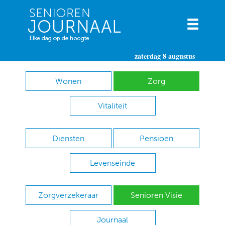
zaterdag 8 augustus
Wonen
Zorg
Vitaliteit
Diensten
Pensioen
Levenseinde
Zorgverzekeraar
Senioren Visie
Journaal