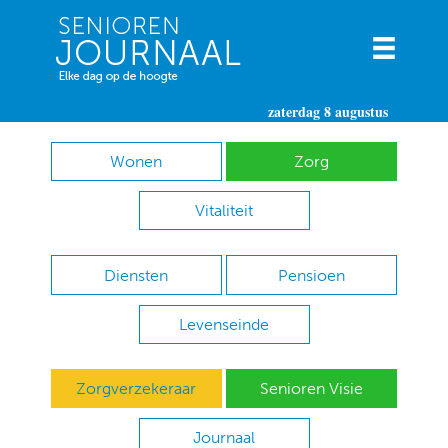
zaterdag 8 augustus
Wonen
Zorg
Vitaliteit
Diensten
Pensioen
Levenseinde
Zorgverzekeraar
Senioren Visie
Journaal