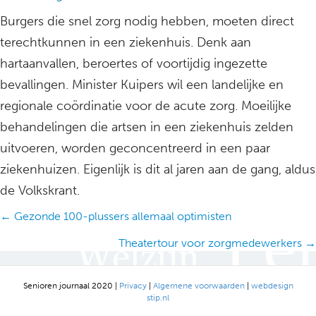
Burgers die snel zorg nodig hebben, moeten direct
terechtkunnen in een ziekenhuis. Denk aan
hartaanvallen, beroertes of voortijdig ingezette
bevallingen. Minister Kuipers wil een landelijke en
regionale coördinatie voor de acute zorg. Moeilijke
behandelingen die artsen in een ziekenhuis zelden
uitvoeren, worden geconcentreerd in een paar
ziekenhuizen. Eigenlijk is dit al jaren aan de gang, aldus
de Volkskrant.
Posts
← Gezonde 100-plussers allemaal optimisten
navigation
Theatertour voor zorgmedewerkers →
Senioren journaal 2020 |
Privacy
|
Algemene voorwaarden
|
webdesign
stip.nl