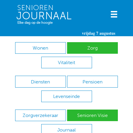
vrijdag 7 augustus
Wonen
Zorg
Vitaliteit
Diensten
Pensioen
Levenseinde
Zorgverzekeraar
Senioren Visie
Journaal