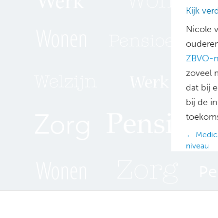
Kijk ver
Nicole v
ouderen
ZBVO-n
zoveel m
dat bij 
bij de 
toekoms
Posts
← Medica
niveau
navig