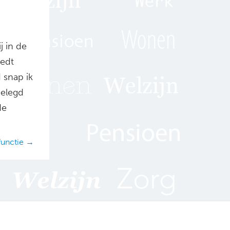
j in de
iedt
 snap ik
gelegd
de
sfunctie →