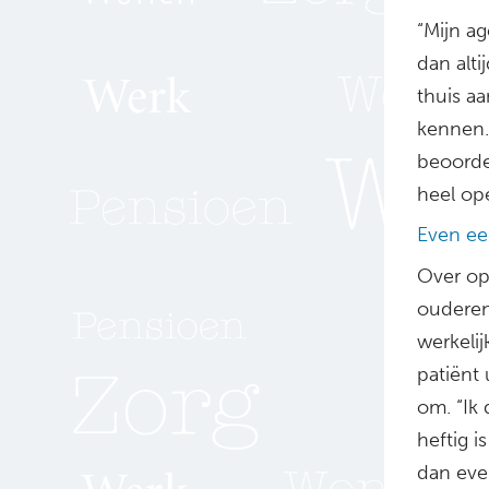
“Mijn a
dan alti
thuis aa
kennen.
beoordel
heel ope
Even ee
Over ope
ouderen
werkeli
patiënt 
om. “Ik 
heftig i
dan eve