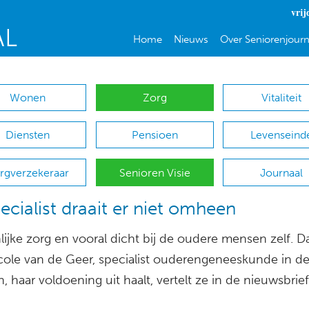
vrij
Home
Nieuws
Over Seniorenjourn
Wonen
Zorg
Vitaliteit
Diensten
Pensioen
Levenseind
rgverzekeraar
Senioren Visie
Journaal
ecialist draait er niet omheen
ijke zorg en vooral dicht bij de oudere mensen zelf. Da
cole van de Geer, specialist ouderengeneeskunde in d
jn, haar voldoening uit haalt, vertelt ze in de nieuwsbrie