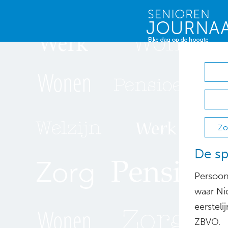
Zo
De sp
Persoonl
waar Ni
eersteli
ZBVO.