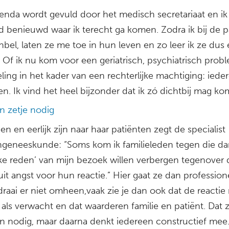
genda wordt gevuld door het medisch secretariaat en i
jd benieuwd waar ik terecht ga komen. Zodra ik bij de p
nbel, laten ze me toe in hun leven en zo leer ik ze dus
 Of ik nu kom voor een geriatrisch, psychiatrisch prob
ing in het kader van een rechterlijke machtiging: ieder
n. Ik vind het heel bijzonder dat ik zó dichtbij mag ko
n zetje nodig
n en eerlijk zijn naar haar patiënten zegt de specialist
geneeskunde: “Soms kom ik familieleden tegen die da
jke reden’ van mijn bezoek willen verbergen tegenover 
uit angst voor hun reactie.” Hier gaat ze dan professio
draai er niet omheen,vaak zie je dan ook dat de reactie 
s als verwacht en dat waarderen familie en patiënt. Dat z
n nodig, maar daarna denkt iedereen constructief mee.