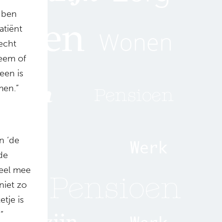
k ben
atiënt
 echt
leem of
een is
men.”
n ‘de
de
neel mee
niet zo
etje is
”