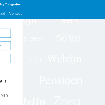
dag 7 augustus
aal
Contact
e
t is
e
f van