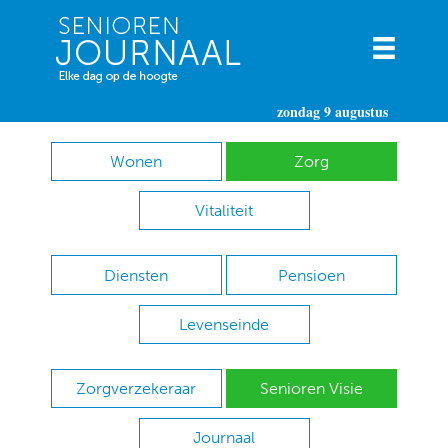
zondag 9 augustus
Wonen
Zorg
Vitaliteit
Diensten
Pensioen
Levenseinde
Zorgverzekeraar
Senioren Visie
Journaal