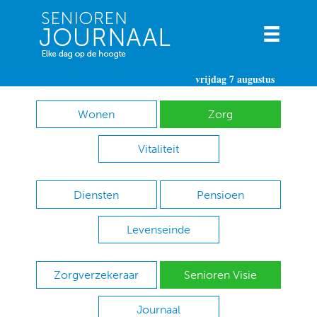
vrijdag 7 augustus
Wonen
Zorg
Vitaliteit
Diensten
Pensioen
Levenseinde
Zorgverzekeraar
Senioren Visie
Journaal