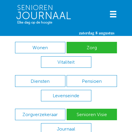
zaterdag 8 augustus
Wonen
Zorg
Vitaliteit
Diensten
Pensioen
Levenseinde
Zorgverzekeraar
Senioren Visie
Journaal