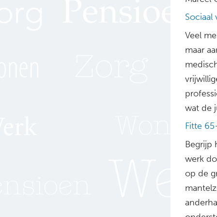
Sociaal 
Veel me
maar aa
medisch
vrijwill
profess
wat de j
Fitte 65
Begrijp 
werk doo
op de gr
mantelz
anderhal
onderst