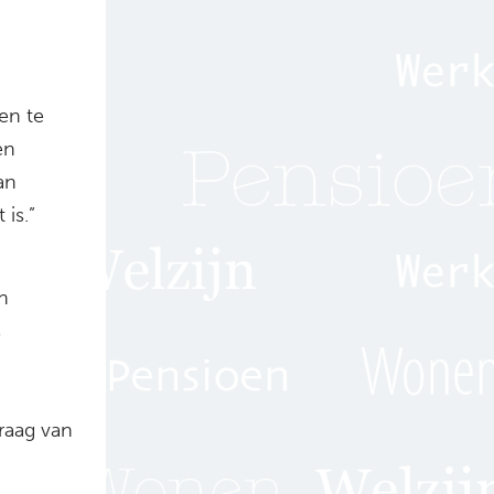
en te
en
an
 is.”
n
s
raag van