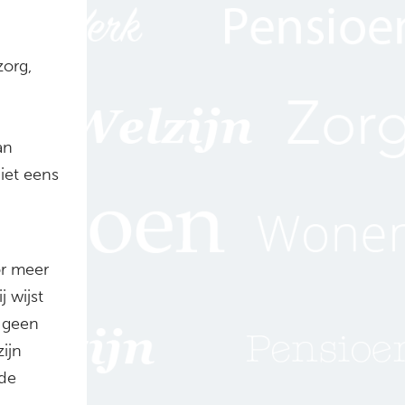
org,
an
iet eens
or meer
j wijst
f geen
ijn
 de