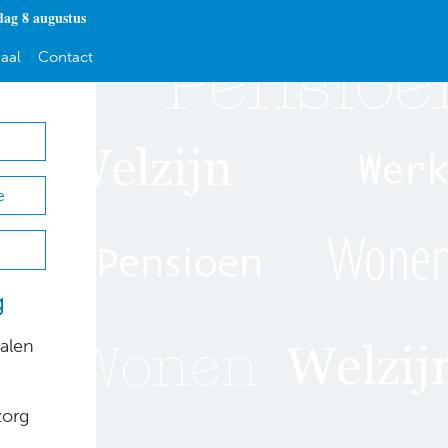
dag 8 augustus
aal
Contact
e
g
alen
zorg