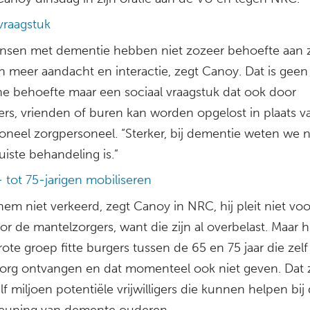
vraagstuk
nsen met dementie hebben niet zozeer behoefte aan z
n meer aandacht en interactie, zegt Canoy. Dat is geen
e behoefte maar een sociaal vraagstuk dat ook door
igers, vrienden of buren kan worden opgelost in plaats v
ioneel zorgpersoneel. “Sterker, bij dementie weten we n
uiste behandeling is.”
- tot 75-jarigen mobiliseren
hem niet verkeerd, zegt Canoy in NRC, hij pleit niet vo
r de mantelzorgers, want die zijn al overbelast. Maar hi
ote groep fitte burgers tussen de 65 en 75 jaar die zel
org ontvangen en dat momenteel ook niet geven. Dat z
f miljoen potentiële vrijwilligers die kunnen helpen bij
euning van demente ouderen.