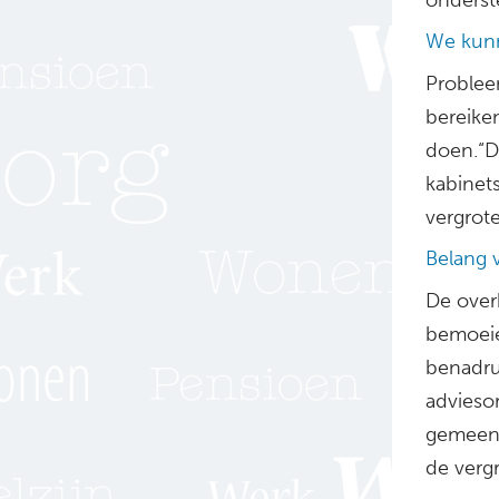
We kun
Problee
bereike
doen.“D
kabinet
vergrote
Belang 
De over
bemoeie
benadruk
advieso
gemeens
de vergr