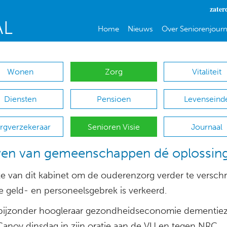
zater
Home
Nieuws
Over Seniorenjourn
Wonen
Zorg
Vitaliteit
Diensten
Pensioen
Levenseind
rgverzekeraar
Senioren Visie
Journaal
en van gemeenschappen dé oplossin
e van dit kabinet om de ouderenzorg verder te verschr
 geld- en personeelsgebrek is verkeerd.
 bijzonder hoogleraar gezondheidseconomie dementie
Canoy dinsdag in zijn oratie aan de VU en tegen NRC.