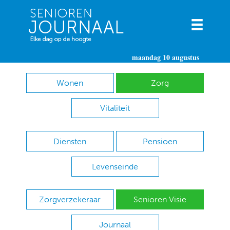
maandag 10 augustus
Wonen
Zorg
Vitaliteit
Diensten
Pensioen
Levenseinde
Zorgverzekeraar
Senioren Visie
Journaal