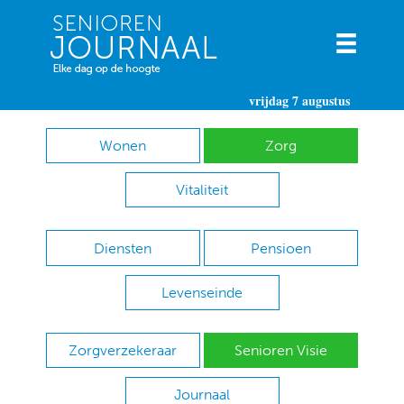
vrijdag 7 augustus
Wonen
Zorg
Vitaliteit
Diensten
Pensioen
Levenseinde
Zorgverzekeraar
Senioren Visie
Journaal