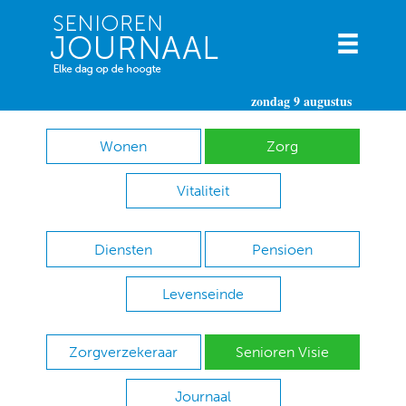
zondag 9 augustus
Wonen
Zorg
Vitaliteit
Diensten
Pensioen
Levenseinde
Zorgverzekeraar
Senioren Visie
Journaal