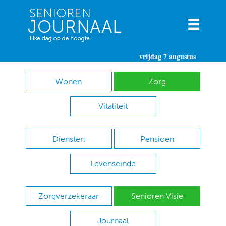
vrijdag 7 augustus
Wonen
Zorg
Vitaliteit
Diensten
Pensioen
Levenseinde
Zorgverzekeraar
Senioren Visie
Journaal