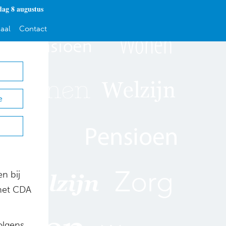
dag 8 augustus
aal
Contact
e
n bij
het CDA
olgens