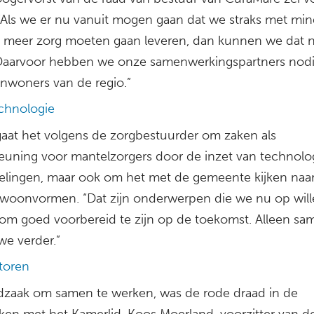
“Als we er nu vanuit mogen gaan dat we straks met min
meer zorg moeten gaan leveren, dan kunnen we dat n
 Daarvoor hebben we onze samenwerkingspartners nodi
inwoners van de regio.”
echnologie
 gaat het volgens de zorgbestuurder om zaken als
euning voor mantelzorgers door de inzet van technolo
elingen, maar ook om het met de gemeente kijken naa
woonvormen. “Dat zijn onderwerpen die we nu op wil
om goed voorbereid te zijn op de toekomst. Alleen sa
e verder.”
ctoren
zaak om samen te werken, was de rode draad in de
ken met het Kamerlid. Koos Moerland, voorzitter van d