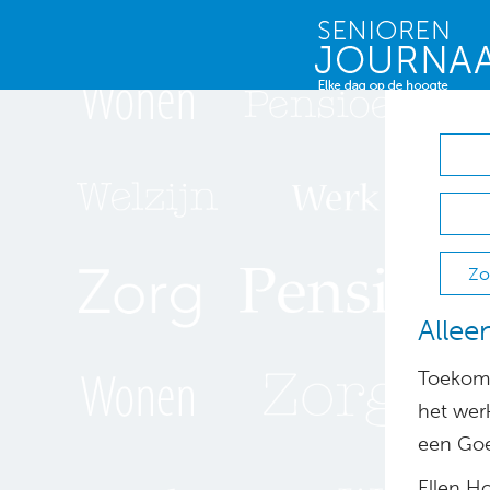
Zo
Allee
Toekoms
het wer
een Goe
Ellen H