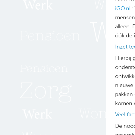
iGO.nl
:
mensen 
alleen.
óók de 
Inzet t
Hierbij
onderst
ontwikk
nieuwe 
pakken 
komen w
Veel fa
De nood
gesprek