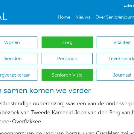
zater
Home
Nieuws
Over Seniorenjourn
Wonen
Zorg
Vitaliteit
Diensten
Pensioen
Levenseind
rgverzekeraar
Senioren Visie
Journaal
n samen komen we verder
tbestendige ouderenzorg was een van de onderwerpe
kbezoek van Tweede Kamerlid Joba van den Berg van 
ree-Overflakkee.
oogervorst van de raad van bestuur van CuraMare zei v