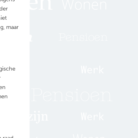
der
iet
g, maar
gische
r
len
men
e raad