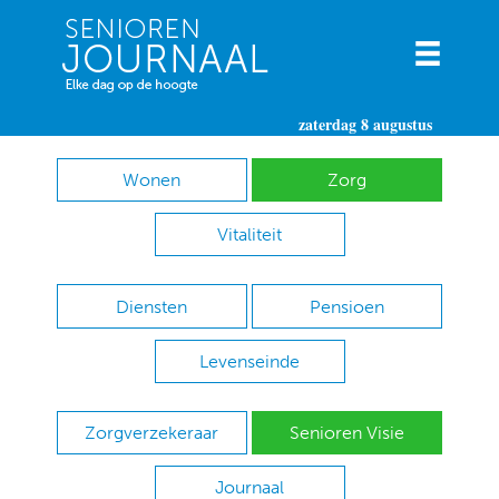
zaterdag 8 augustus
Wonen
Zorg
Vitaliteit
Diensten
Pensioen
Levenseinde
Zorgverzekeraar
Senioren Visie
Journaal