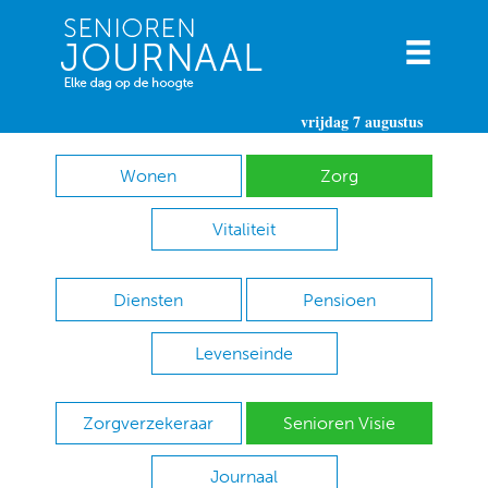
vrijdag 7 augustus
Wonen
Zorg
Vitaliteit
Diensten
Pensioen
Levenseinde
Zorgverzekeraar
Senioren Visie
Journaal