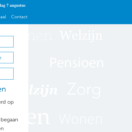
dag 7 augustus
aal
Contact
e
en
erd op
 begaan
en