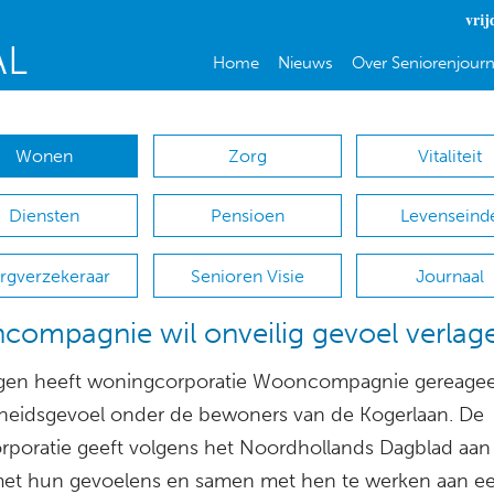
vrij
Home
Nieuws
Over Seniorenjourn
Wonen
Zorg
Vitaliteit
Diensten
Pensioen
Levenseind
rgverzekeraar
Senioren Visie
Journaal
ompagnie wil onveilig gevoel verlag
gen heeft woningcorporatie Wooncompagnie gereage
gheidsgevoel onder de bewoners van de Kogerlaan. De
poratie geeft volgens het Noordhollands Dagblad aan
 met hun gevoelens en samen met hen te werken aan e