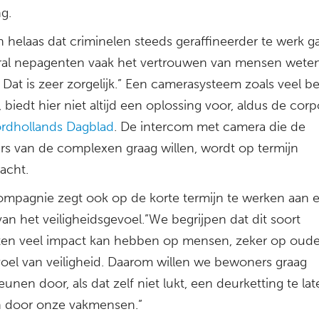
g.
n helaas dat criminelen steeds geraffineerder te werk g
ral nepagenten vaak het vertrouwen van mensen weten
 Dat is zeer zorgelijk.” Een camerasysteem zoals veel 
biedt hier niet altijd een oplossing voor, aldus de corpo
rdhollands Dagblad
. De intercom met camera die de
s van de complexen graag willen, wordt op termijn
acht.
pagnie zegt ook op de korte termijn te werken aan 
van het veiligheidsgevoel.”We begrijpen dat dit soort
ten veel impact kan hebben op mensen, zeker op oud
oel van veiligheid. Daarom willen we bewoners graag
unen door, als dat zelf niet lukt, een deurketting te la
n door onze vakmensen.”