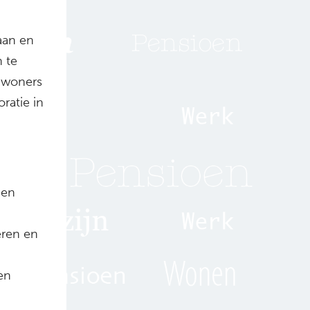
aan en
 te
bewoners
ratie in
een
eren en
ten