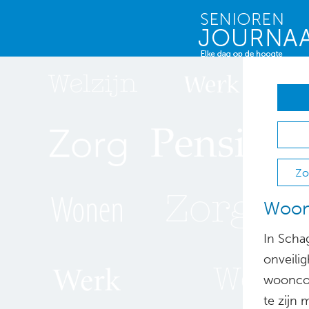
Zo
Woonc
In Scha
onveili
wooncor
te zijn