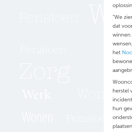
oplossin
“We zie
dat voo
winnen.
wensen, 
het
Noo
bewoner
aangebr
Wooncom
herstel 
inciden
hun gev
onderste
plaatse