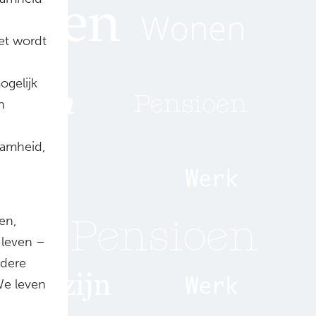
Het wordt
gelijk
n
aamheid,
en,
leven –
rdere
We leven