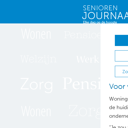
Zo
Voor 
Woningn
de huid
onderne
“Je zou