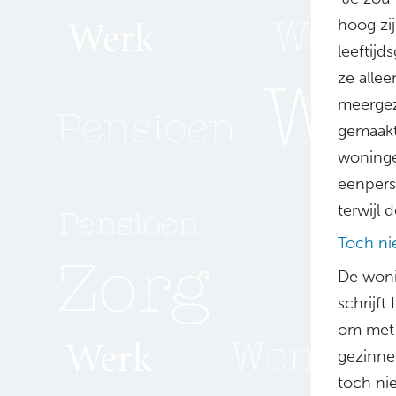
hoog zi
leeftijd
ze alle
meergez
gemaakt
woninge
eenpers
terwijl
Toch nie
De woni
schrijft
om met 
gezinne
toch nie