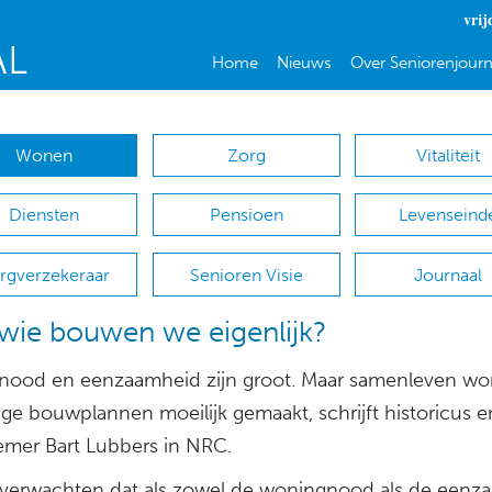
vrij
Home
Nieuws
Over Seniorenjourn
Wonen
Zorg
Vitaliteit
Diensten
Pensioen
Levenseind
rgverzekeraar
Senioren Visie
Journaal
wie bouwen we eigenlijk?
ood en eenzaamheid zijn groot. Maar samenleven wor
ige bouwplannen moeilijk gemaakt, schrijft historicus e
mer Bart Lubbers in NRC.
 verwachten dat als zowel de woningnood als de eenz