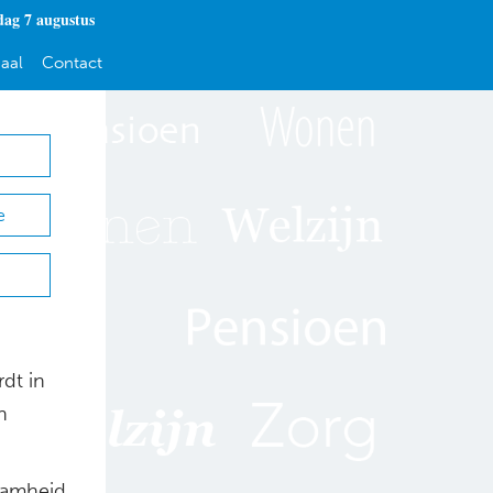
dag 7 augustus
aal
Contact
e
dt in
n
aamheid