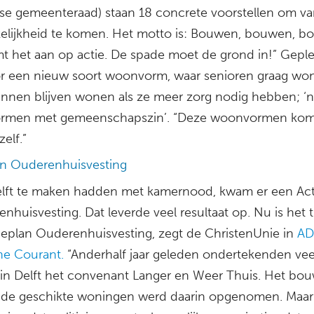
tse gemeenteraad) staan 18 concrete voorstellen om v
kelijkheid te komen. Het motto is: Bouwen, bouwen, b
t het aan op actie. De spade moet de grond in!” Geple
r een nieuw soort woonvorm, waar senioren graag wo
nnen blijven wonen als ze meer zorg nodig hebben; ‘
rmen met gemeenschapszin’. “Deze woonvormen kom
zelf.”
an Ouderenhuisvesting
lft te maken hadden met kamernood, kwam er een Act
nhuisvesting. Dat leverde veel resultaat op. Nu is het t
ieplan Ouderenhuisvesting, zegt de ChristenUnie in
AD
e Courant.
“Anderhalf jaar geleden ondertekenden vee
n in Delft het convenant Langer en Weer Thuis. Het bo
de geschikte woningen werd daarin opgenomen. Maar