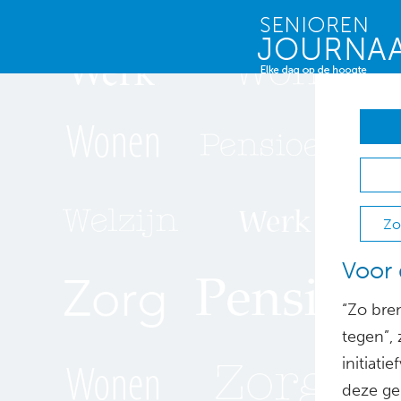
Zo
Voor 
“Zo bre
tegen”, 
initiat
deze ge