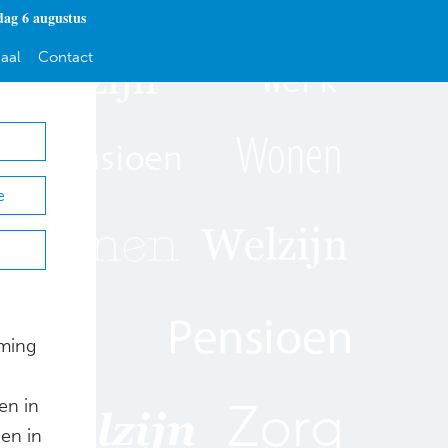
ag 6 augustus
aal
Contact
e
ming
n
en in
en in