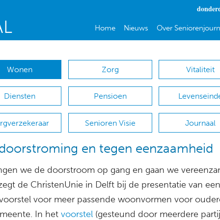
donderd
Home
Nieuws
Over Seniorenjourn
Wonen
Zorg
Vitaliteit
Diensten
Pensioen
Levenseind
rgverzekeraar
Senioren Visie
Journaal
doorstroming en tegen eenzaamheid
ngen we de doorstroom op gang en gaan we vereenza
zegt de ChristenUnie in Delft bij de presentatie van ee
iefvoorstel voor meer passende woonvormen voor ouder
meente. In het
voorstel
(gesteund door meerdere partij