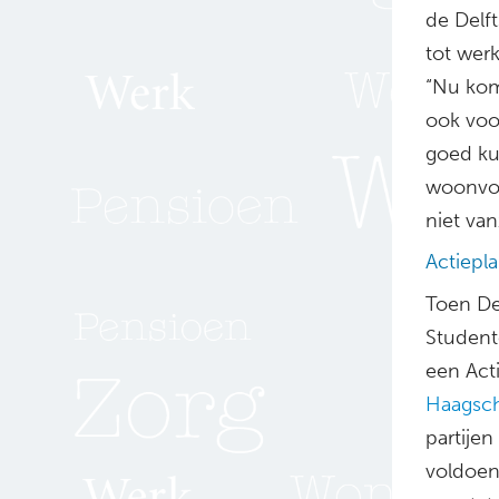
de Delf
tot wer
“Nu kom
ook voo
goed ku
woonvo
niet van
Actiepl
Toen De
Studente
een Act
Haagsch
partije
voldoen