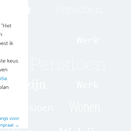
 “Het
n
est ik
ste keus.
uwen
tia
.
plan
angs voor
npraat →