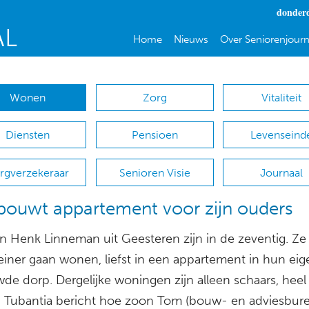
donderd
Home
Nieuws
Over Seniorenjourn
Wonen
Zorg
Vitaliteit
Diensten
Pensioen
Levenseind
rgverzekeraar
Senioren Visie
Journaal
ouwt appartement voor zijn ouders
n Henk Linneman uit Geesteren zijn in de zeventig. Ze 
einer gaan wonen, liefst in een appartement in hun eig
de dorp. Dergelijke woningen zijn alleen schaars, heel
 Tubantia bericht hoe zoon Tom (bouw- en adviesbur