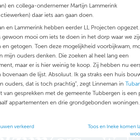
n) en collega-ondernemer Martijn Lammerink
uctiewerken) daar iets aan gaan doen.
n en Lammerink hebben eerder LL Projecten opgezet.
s gewoon mooi om iets te doen in het dorp waar we zij
 en getogen. Toen deze mogelijkheid voorbijkwam, mo
an mijn ouders denken. Die zoeken al heel lang een
ent, maar er is hier weinig te koop. Zij hebben nu eer
 bovenaan de lijst. Absoluut. Ik ga straks een huis bo
n ouders, dat is toch prachtig”, zegt Linneman in
Tuban
t van gesprekken met de gemeente Tubbergen is een 
aalf appartementen en drie grondgebonden woningen.
uwen verkeerd
Toos en Ineke komen l
woo
ation