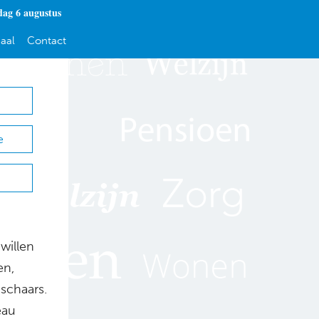
ag 6 augustus
aal
Contact
e
willen
en,
 schaars.
eau