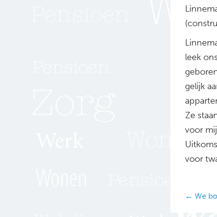
Linnema
(constr
Linnema
leek on
geboren
gelijk a
appartem
Ze staan
voor mij
Uitkoms
voor tw
Posts
← We bo
navig