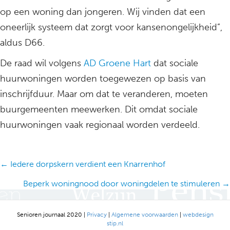
op een woning dan jongeren. Wij vinden dat een
oneerlijk systeem dat zorgt voor kansenongelijkheid”,
aldus D66.
De raad wil volgens
AD Groene Hart
dat sociale
huurwoningen worden toegewezen op basis van
inschrijfduur. Maar om dat te veranderen, moeten
buurgemeenten meewerken. Dit omdat sociale
huurwoningen vaak regionaal worden verdeeld.
Posts
← Iedere dorpskern verdient een Knarrenhof
navigation
Beperk woningnood door woningdelen te stimuleren →
Senioren journaal 2020 |
Privacy
|
Algemene voorwaarden
|
webdesign
stip.nl