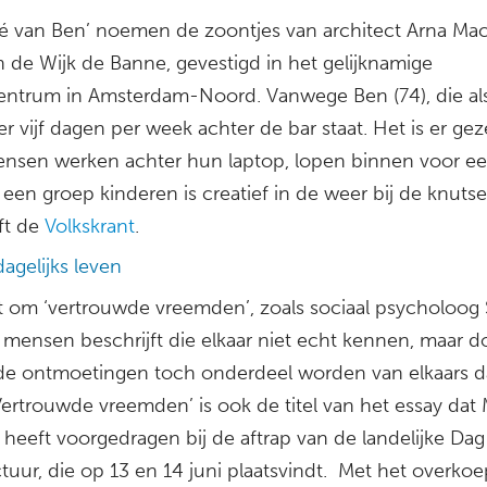
fé van Ben’ noemen de zoontjes van architect Arna Mac
n de Wijk de Banne, gevestigd in het gelijknamige
entrum in Amsterdam-Noord. Vanwege Ben (74), die al
iger vijf dagen per week achter de bar staat. Het is er geze
ensen werken achter hun laptop, lopen binnen voor e
 een groep kinderen is creatief in de weer bij de knutse
ft de
Volkskrant
.
dagelijks leven
t om ‘vertrouwde vreemden’, zoals sociaal psycholoog 
 mensen beschrijft die elkaar niet echt kennen, maar d
de ontmoetingen toch onderdeel worden van elkaars da
Vertrouwde vreemden’ is ook de titel van het essay dat
 heeft voorgedragen bij de aftrap van de landelijke Da
ctuur, die op 13 en 14 juni plaatsvindt. Met het overko