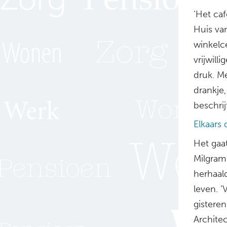
‘Het ca
Huis va
winkelc
vrijwill
druk. M
drankje,
beschrij
Elkaars 
Het gaa
Milgram
herhaal
leven. ‘
gisteren
Archite