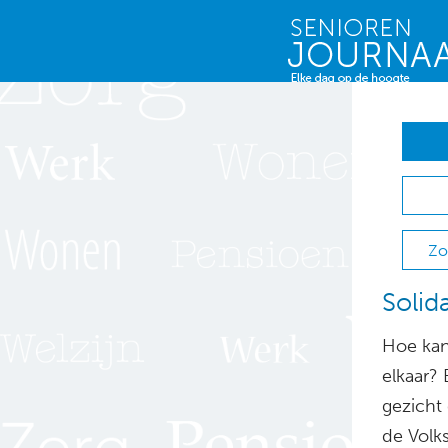
Zo
Solid
Hoe kan
elkaar?
gezicht
de Volk