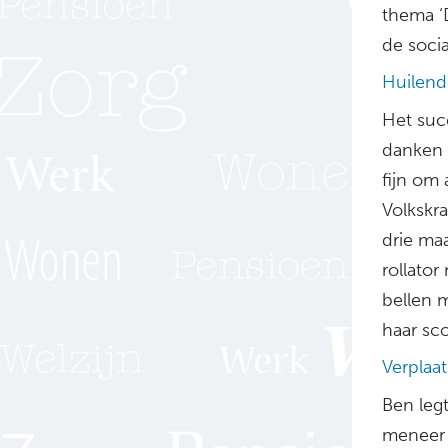
thema ‘
de soci
Huilend
Het suc
danken 
fijn om 
Volkskr
drie ma
rollator
bellen 
haar sc
Verplaa
Ben legt
meneer d