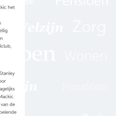
kic het
s
llig
en
lclub,
Stanley
oor
gelijks
 Mackic
g van de
epelende