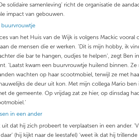
De solidaire samenleving’ richt de organisatie de aanda
ale impact van gebouwen.
 buurvrouwtje
ces van het Huis van de Wijk is volgens Mackic vooral 
aan de mensen die er werken. ‘Dit is mijn hobby, ik vin
achter die bar te hangen, oudjes te helpen’, zegt Ben i
ant. ‘Laatst kwam een buurvrouwtje huilend binnen. Ze
anden wachten op haar scootmobiel, terwijl ze met haa
 nauwelijks de deur uit kon. Met mijn collega Mario ben 
met de gemeente. Op vrijdag zat ze hier, op dinsdag ha
ootmobiel.’
tsen in een ander
 uit dat hij zich probeert te verplaatsen in een ander. ‘
aar’ (hij kijkt naar de leestafel) ‘weet ik dat hij trillen