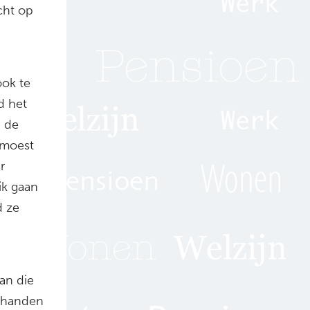
cht op
ook te
d het
n de
 moest
r
ik gaan
d ze
Van die
de handen