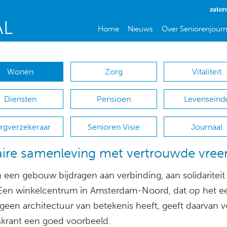
zater
Home
Nieuws
Over Seniorenjourn
Wonen
Zorg
Vitaliteit
Diensten
Pensioen
Levenseind
rgverzekeraar
Senioren Visie
Journaal
aire samenleving met vertrouwde vre
 een gebouw bijdragen aan verbinding, aan solidariteit
 Een winkelcentrum in Amsterdam-Noord, dat op het ee
 geen architectuur van betekenis heeft, geeft daarvan 
skrant een goed voorbeeld.