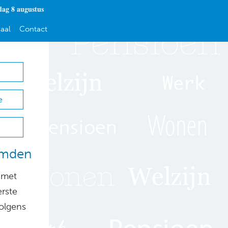
dag 8 augustus
aal
Contact
e
emden
 met
rste
volgens