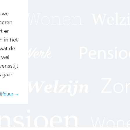
euwe
iceren
t er
n in het
wat de
 wel
ensstijl
s gaan
ijfduur →