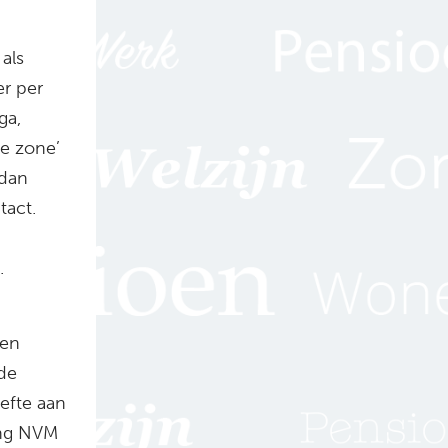
als
er per
ga,
ue zone’
 dan
tact.
.
een
de
efte aan
ing NVM