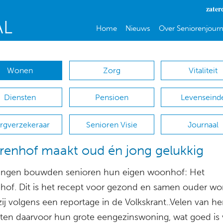
zater
Home
Nieuws
Over Seniorenjourn
Wonen
Zorg
Vitaliteit
Diensten
Pensioen
Levenseind
rgverzekeraar
Senioren Visie
Journaal
renhof maakt oud én jong gelukkig
ingen bouwden senioren hun eigen woonhof: Het
hof. Dit is het recept voor gezond en samen ouder wo
ij volgens een reportage in de Volkskrant..Velen van h
ten daarvoor hun grote eengezinswoning, wat goed is