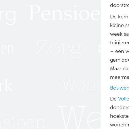
doorstr
De kern
kleine s
week sa
tuiniere
– een v
gemidde
Maar dat
meermaal
Bouwen 
De
Volk
donderd
hoekste
wonen m