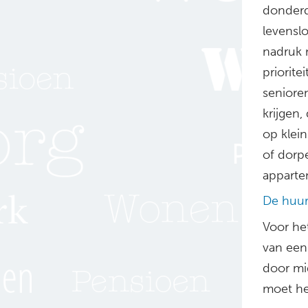
donderd
levensl
nadruk 
priorit
seniore
krijgen,
op klei
of dorp
apparte
De huur
Voor he
van een
door mid
moet he