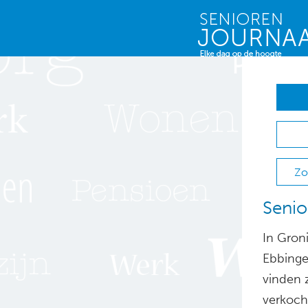
Zo
Senio
In Gron
Ebbinge
vinden z
verkoch