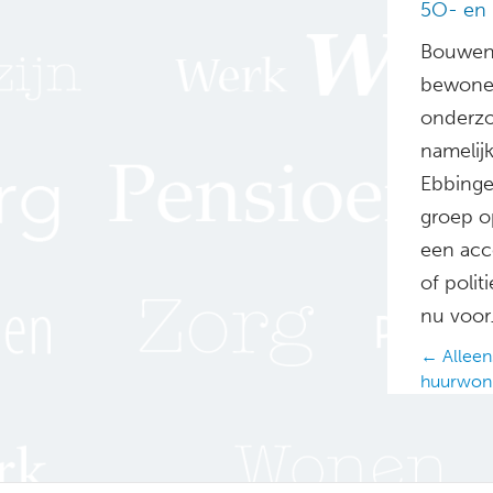
5O- en 
Bouwen 
bewoners
onderzo
namelijk
Ebbinge
groep o
een acco
of polit
nu voor.
Posts
← Alleens
huurwon
navig