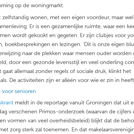
oming op de woningmarkt.
: zelfstandig wonen, met een eigen voordeur, maar wel 
amenleving. Er is een gezamenlijke ruimte, waar een ke
men wordt gekookt en gegeten. Er zijn clubjes voor yo
n, boekbesprekingen en lezingen. ‘Dit is onze eigen bl
erwijzing naar de plekken waar mensen ouder worden
ld, door een gezonde levensstijl en veel onderling con
 gaat allemaal zonder regels of sociale druk, klinkt het
s. De activiteiten zijn er alléén voor wie er zin in heeft
voor senioren
skrant
meldt in de reportage vanuit Groningen dat uit 
ag verschenen Primos-onderzoek (waarvan de cijfers 
en vormen van veel overheidsbeleid) blijkt dat de beho
et zorg sterk zal toenemen. En dat makelaarsverenig