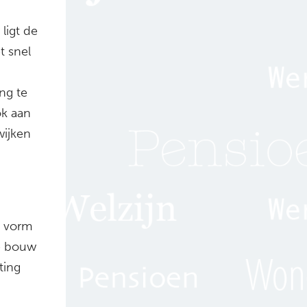
ligt de
t snel
ng te
ok aan
wijken
e vorm
de bouw
ting