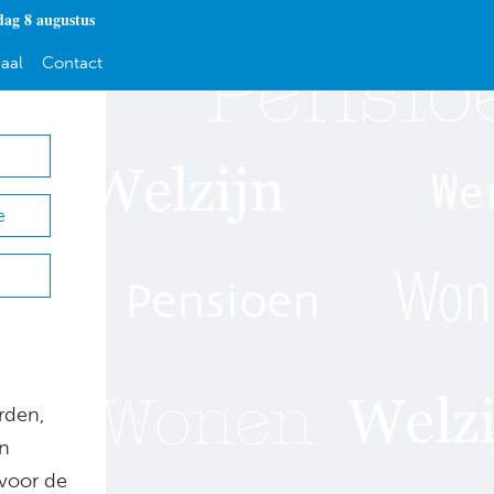
dag 8 augustus
aal
Contact
e
rden,
en
 voor de