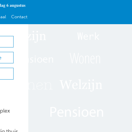
ag 6 augustus
aal
Contact
e
plex
ig thuis