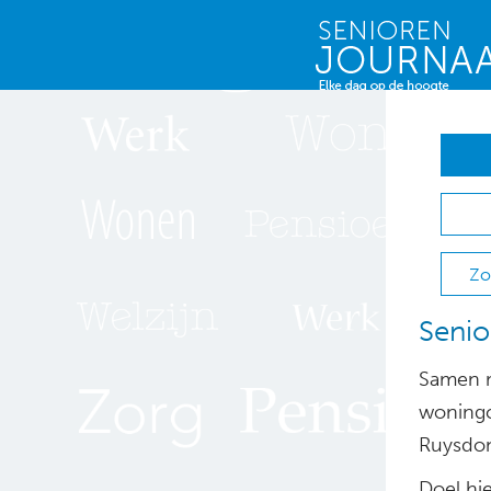
Zo
Senio
Samen m
woningc
Ruysdon
Doel hie