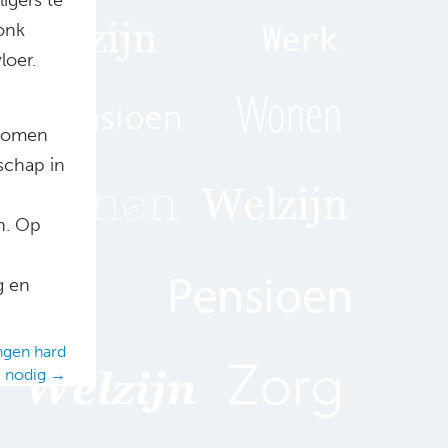
donk
loer.
enomen
schap in
n. Op
g en
ngen hard
nodig →