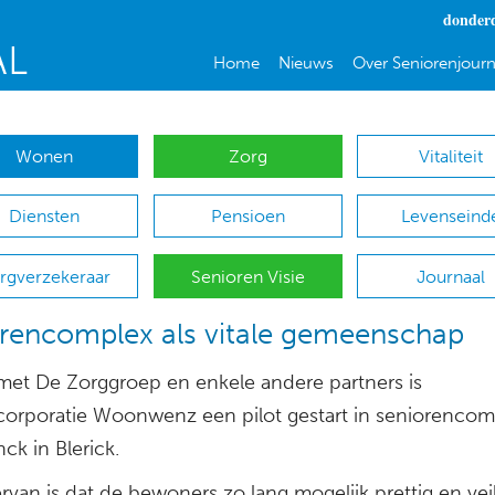
donderd
Home
Nieuws
Over Seniorenjourn
Wonen
Zorg
Vitaliteit
Diensten
Pensioen
Levenseind
rgverzekeraar
Senioren Visie
Journaal
rencomplex als vitale gemeenschap
et De Zorggroep en enkele andere partners is
orporatie Woonwenz een pilot gestart in seniorencom
ck in Blerick.
rvan is dat de bewoners zo lang mogelijk prettig en veil