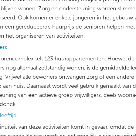
blijven wonen. Zorg en ondersteuning worden slimme
iseerd. Ook komen er enkele jongeren in het gebouw
en een gereduceerde huurprijs de senioren helpen met 
en het organiseren van activiteiten.
gers
iorencomplex telt 123 huurappartementen. Hoewel de
s nog allemaal zelfstandig wonen, is de gemiddelde lee
g. Vrijwel alle bewoners ontvangen zorg of een andere
p aan huis. Daarnaast wordt veel gebruik gemaakt van 
uning van een actieve groep vrijwilligers, deels woona
donck.
eeftijd
nuïteit van deze activiteiten komt in gevaar, omdat de
igers steeds kleiner wordt en het moeilijk is nieuwe vrijwil