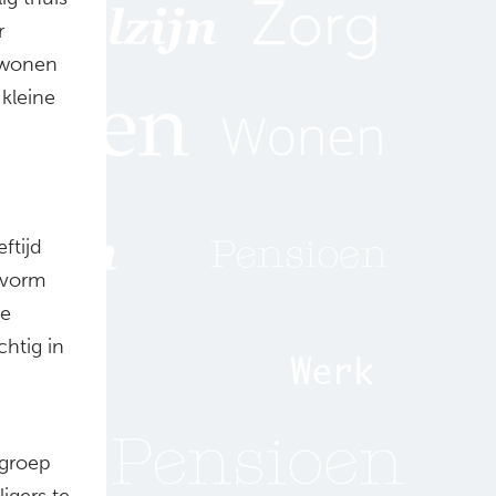
r
 wonen
kleine
ftijd
 vorm
de
chtig in
 groep
ligers te