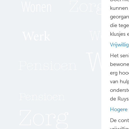
kunnen 
georgan
die teg
klusjes 
Vrijwilli
Het sen
bewoner
erg hoo
van hul
onderste
de Ruys
Hogere l
De conti
vrijwill