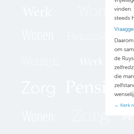
vinden. 
steeds 
Vraagge
Daarom
om same
de Ruy
zelfred
die man
zelfsta
wenselijk
Posts
← Kerk r
navig