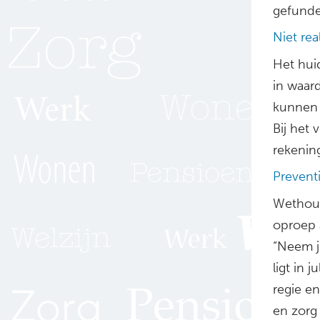
gefunde
Niet rea
Het hui
in waard
kunnen 
Bij het
rekenin
Prevent
Wethoud
oproep a
“Neem j
ligt in 
regie e
en zorg