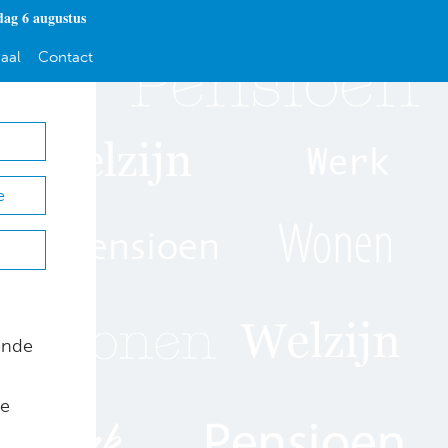
ag 6 augustus
aal
Contact
e
ende
de