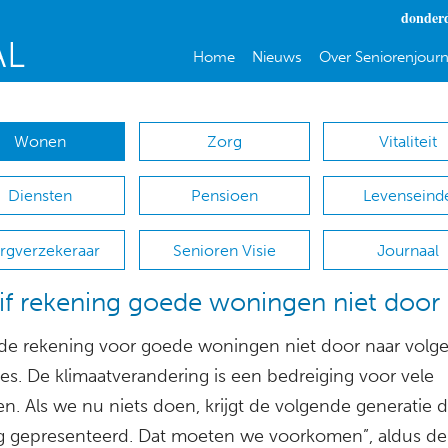
donderd
Home
Nieuws
Over Seniorenjourn
Wonen
Zorg
Vitaliteit
Diensten
Pensioen
Levenseind
rgverzekeraar
Senioren Visie
Journaal
f rekening goede woningen niet door
 de rekening voor goede woningen niet door naar volg
es. De klimaatverandering is een bedreiging voor vele
n. Als we nu niets doen, krijgt de volgende generatie 
g gepresenteerd. Dat moeten we voorkomen”, aldus de