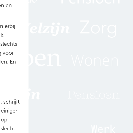
en en
n erbij
k.
slechts
g voor
en. En
 schrijft
einiger
 op
slecht