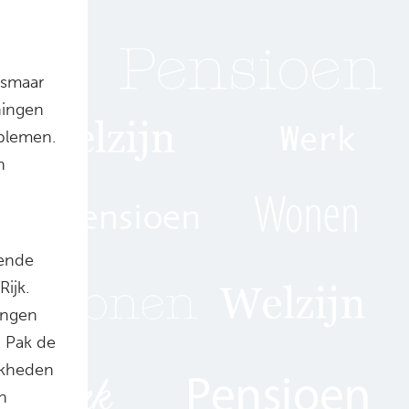
lsmaar
ningen
oblemen.
n
gende
ijk.
ingen
t. Pak de
jkheden
n