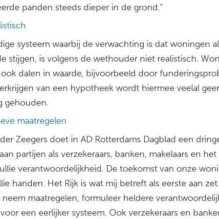
erde panden steeds dieper in de grond.”
listisch
dige systeem waarbij de verwachting is dat woningen a
e stijgen, is volgens de wethouder niet realistisch. Wo
ook dalen in waarde, bijvoorbeeld door funderingspr
 verkrijgen van een hypotheek wordt hiermee veelal gee
g gehouden.
ieve maatregelen
er Zeegers doet in AD Rotterdams Dagblad een drin
an partijen als verzekeraars, banken, makelaars en het R
ullie verantwoordelijkheid. De toekomst van onze won
jullie handen. Het Rijk is wat mij betreft als eerste aan ze
n neem maatregelen, formuleer heldere verantwoordeli
 voor een eerlijker systeem. Ook verzekeraars en banke