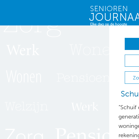
Zo
Schui
“Schuif
generati
woninge
rekenin