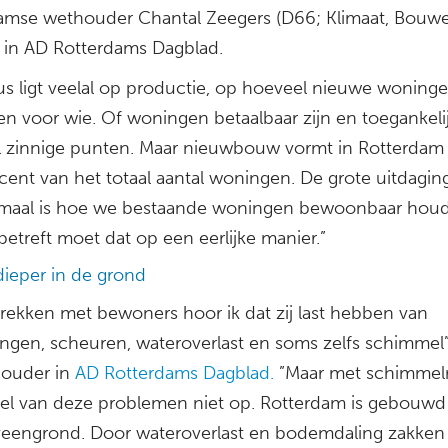
amse wethouder Chantal Zeegers (D66; Klimaat, Bouw
in AD Rotterdams Dagblad.
us ligt veelal op productie, op hoeveel nieuwe woninge
n voor wie. Of woningen betaalbaar zijn en toegankelij
l zinnige punten. Maar nieuwbouw vormt in Rotterdam 
cent van het totaal aantal woningen. De grote uitdagin
emaal is hoe we bestaande woningen bewoonbaar houd
betreft moet dat op een eerlijke manier.”
dieper in de grond
prekken met bewoners hoor ik dat zij last hebben van
ngen, scheuren, wateroverlast en soms zelfs schimmel”,
ouder in
AD Rotterdams Dagblad.
”Maar met schimmelr
veel van deze problemen niet op. Rotterdam is gebouwd
veengrond. Door wateroverlast en bodemdaling zakken 