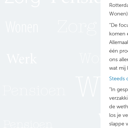
Rotterd
Wonen) 
“De foc
komen e
Allemaa
één pro
ons all
wat mij 
Steeds 
“In ges
verzakki
de weth
los je 
slappe 