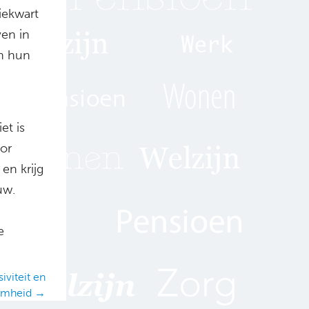
iekwart
ven in
n hun
et is
or
en krijg
uw.
e
viteit en
amheid →