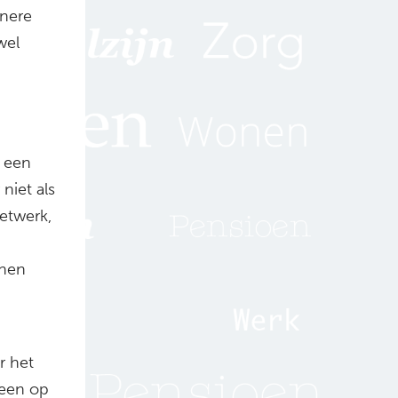
inere
wel
n een
niet als
netwerk,
 hen
r het
 een op