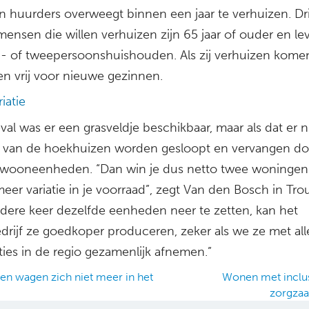
n huurders overweegt binnen een jaar te verhuizen. Dr
ensen die willen verhuizen zijn 65 jaar of ouder en le
- of tweepersoonshuishouden. Als zij verhuizen kome
n vrij voor nieuwe gezinnen.
iatie
eval was er een grasveldje beschikbaar, maar als dat er ni
 van de hoekhuizen worden gesloopt en vervangen do
wooneenheden. “Dan win je dus netto twee woningen 
meer variatie in je voorraad”, zegt Van den Bosch in Tro
edere keer dezelfde eenheden neer te zetten, kan het
rijf ze goedkoper produceren, zeker als we ze met all
ties in de regio gezamenlijk afnemen.”
n wagen zich niet meer in het
Wonen met inclusi
zorgza
ation