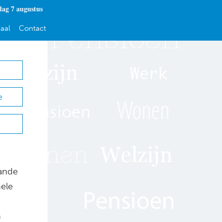
dag 7 augustus
aal
Contact
e
aande
nele
n