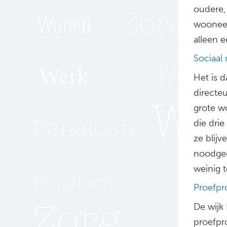
oudere,
wooneen
alleen 
Sociaal
Het is d
directe
grote wo
die drie
ze blijv
noodged
weinig t
Proefpr
De wijk
proefpro