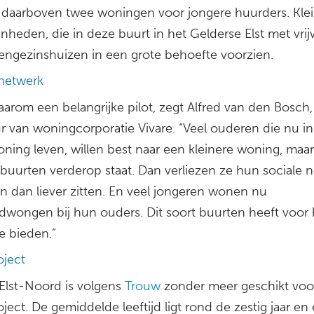
 daarboven twee woningen voor jongere huurders. Kle
heden, die in deze buurt in het Gelderse Elst met vrij
eengezinshuizen in een grote behoefte voorzien.
 netwerk
aarom een belangrijke pilot, zegt Alfred van den Bosch,
ur van woningcorporatie Vivare. “Veel ouderen die nu i
ning leven, willen best naar een kleinere woning, maar 
 buurten verderop staat. Dan verliezen ze hun sociale 
en dan liever zitten. En veel jongeren wonen nu
wongen bij hun ouders. Dit soort buurten heeft voor
e bieden.”
oject
 Elst-Noord is volgens
Trouw
zonder meer geschikt voo
ject. De gemiddelde leeftijd ligt rond de zestig jaar en