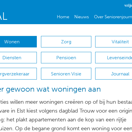
vrij
Home
Nieuws
Over Seniorenjourn
Wonen
Zorg
Vitaliteit
Diensten
Pensioen
Levenseind
rgverzekeraar
Senioren Visie
Journaal
er gewoon wat woningen aan
ties willen meer woningen creëren op of bij hun best
ivare in Elst kiest volgens dagblad Trouw voor een origi
g: het plakt appartementen aan de kop van een rijtje
uizen. Op de begane grond komt een woning voor ee