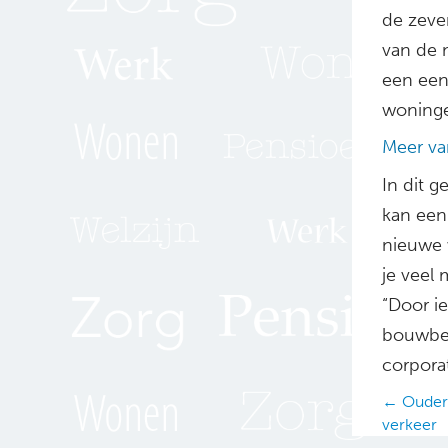
de zeve
van de m
een een
woninge
Meer var
In dit g
kan een
nieuwe 
je veel 
“Door i
bouwbed
corpora
Posts
← Oudere
verkeer
navig