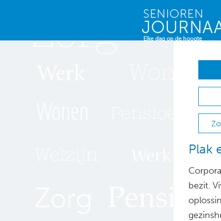
Zo
Plak 
Corpora
bezit. V
oplossin
gezinsh