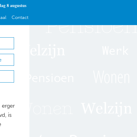
dag 8 augustus
aal
Contact
e
 erger
d, is
e