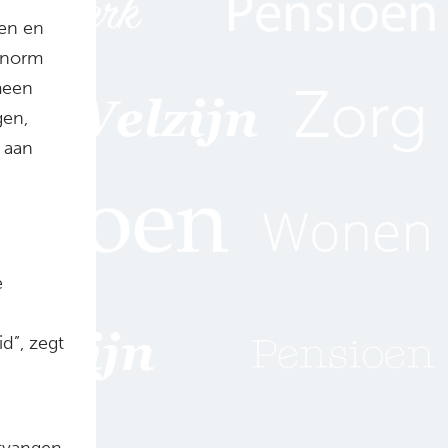
en en
enorm
meen
gen,
s aan
e
n
d”, zegt
tvangen.