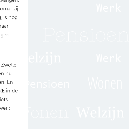
oma: zij
, is nog
haar
ggen:
 Zwolle
en nu
en. En
RE in de
iets
twerk