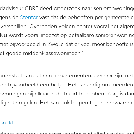
dadviseur CBRE deed onderzoek naar seniorenwoning
lgens de
Stentor
vast dat de behoeften per gemeente 
verschillen. Overheden volgen echter vooral het alge
 “Nu wordt vooral ingezet op betaalbare seniorenwonin
ziet bijvoorbeeld in Zwolle dat er veel meer behoefte i
tief goede middenklassewoningen.”
innenstad kan dat een appartementencomplex zijn, net
ten bijvoorbeeld een hofje. “Het is handig om meerder
nwoningen bij elkaar in de buurt te hebben. Zorg is da
iger te regelen. Het kan ook helpen tegen eenzaamhei
on ik!
albare seniorenwoningen worden niet altijd positief on