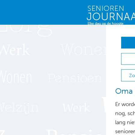
Zo
Oma w
Er word
nog, sch
lang ni
seniore