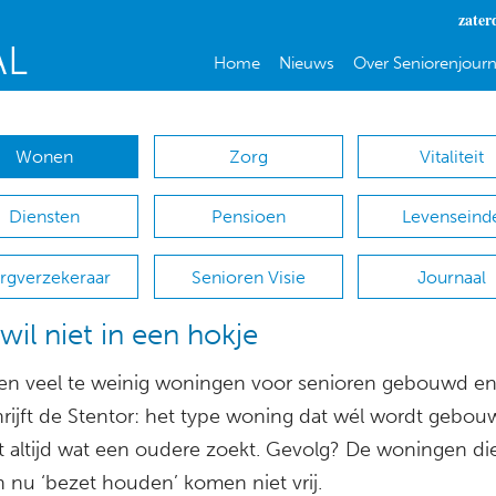
zater
Home
Nieuws
Over Seniorenjourn
Wonen
Zorg
Vitaliteit
Diensten
Pensioen
Levenseind
rgverzekeraar
Senioren Visie
Journaal
il niet in een hokje
en veel te weinig woningen voor senioren gebouwd en
rijft de Stentor: het type woning dat wél wordt gebouw
et altijd wat een oudere zoekt. Gevolg? De woningen di
n nu ‘bezet houden’ komen niet vrij.