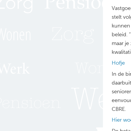
Vastgoe
stelt vo
kunnen 
beleid.
maar je 
kwalita
Hofje
In de b
daarbui
seniore
eenvoud
CBRE.
Hier wo
De beta