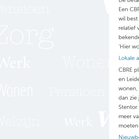
Een CBRE
wil best
relatief
bekende
‘Hier wo
Lokale 
CBRE pl
en Leid
wonen, 
dan zie 
Stentor.
meer va
moeten 
Nieuw