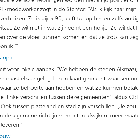
-medewerker zegt in de Stentor: “Als ik kijk naar mijn 
 verhuizen. Ze is bijna 90, leeft tot op heden zelfstandig
 vitaal. Ze wil niet in wat zij noemt een hokje. Ze wil dat 
n over de vloer kunnen komen en dat ze trots kan ze
on ik!’”
aanpak
eit voor lokale aanpak. “We hebben de steden Alkmaar,
en naast elkaar gelegd en in kaart gebracht waar senior
waar ze behoefte aan hebben en wat ze kunnen betal
je flinke verschillen tussen deze gemeenten”, aldus CB
 Ook tussen platteland en stad zijn verschillen. „Je zou 
n de algemene richtlijnen moeten afwijken, meer maa
leveren.”
bouw