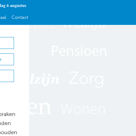
ag 6 augustus
aal
Contact
e
praken
enden
ehouden