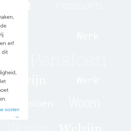
maken,
 de
ij
n erf.
 dit
igheid,
Het
moet
en.
jne oosten
→