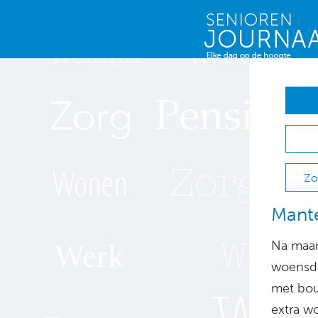
Zo
Mante
Na maan
woensda
met bou
extra w