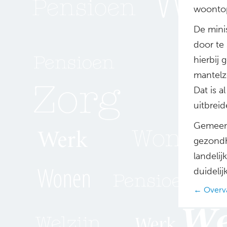
woonto
De mini
door te
hierbij
mantelz
Dat is a
uitbrei
Gemeent
gezondh
landelij
duideli
Posts
← Overva
navig