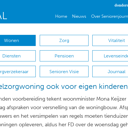
donderd
Home
Nieuws
Over Seniorenjourn
Wonen
Zorg
Vitaliteit
Diensten
Pensioen
Levenseind
rgverzekeraar
Senioren Visie
Journaal
lzorgwoning ook voor eigen kinderen
den voorbereiding tekent woonminister Mona Keijzer
g afspraken voor versnelling van de woningbouw. Afs
wers en het versimpelen van regels moeten tienduiz
oningen opleveren, aldus her FD over de woensdag g