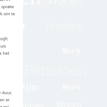
 sprake
ek om te
ijft
huis
s het
e duur,
en er
t mij