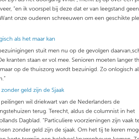
eer, “en ik voorspel bij deze dat er van leegstand geen
n. Want onze ouderen schreeuwen om een geschikte pl
”
gisch als het maar kan
 bezuinigingen stuit men nu op de gevolgen daarvan,schr
“De kranten staan er vol mee. Senioren moeten langer t
maar op de thuiszorg wordt bezuinigd. Zo onlogisch al
n.”
zonder geld zijn de Sjaak
 peilingen wil driekwart van de Nederlanders de
ngstehuizen terug. Terecht, aldus de columnist in het
lands Dagblad. “Particuliere voorzieningen zijn vaak t
sen zonder geld zijn de sjaak. Om het tij te keren mog
 op korte termijn een heleboel knarrenhoven komen. Ze