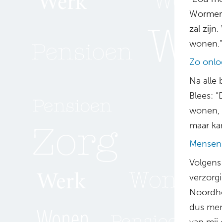
Wormerv
zal zij
wonen.
Zo onlo
Na alle
Blees: 
wonen, 
maar ka
Mensen 
Volgens
verzorgi
Noordhol
dus men
van mij