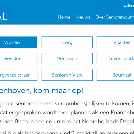
zater
Home
Nieuws
Over Seniorenjourn
Wonen
Zorg
Vitaliteit
Diensten
Pensioen
Levenseind
rgverzekeraar
Senioren Visie
Journaal
renhoven, kom maar op!
ijd dat senioren in een verdomhoekje lijken te komen, i
f dat er gesproken wordt over plannen als een Knarrenh
t Ariane Blees in een column in het Noordhollands Dagbl
i zijn als het doorgang vindt”, merkt zij op over een p