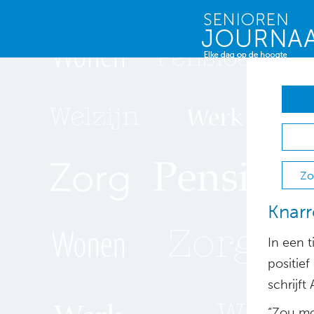
Zo
Knar
In een t
positie
schrijf
“Zou moo