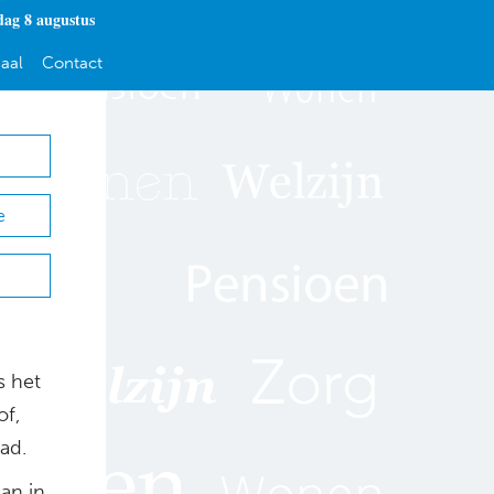
dag 8 augustus
aal
Contact
e
s het
of,
ad.
lan in