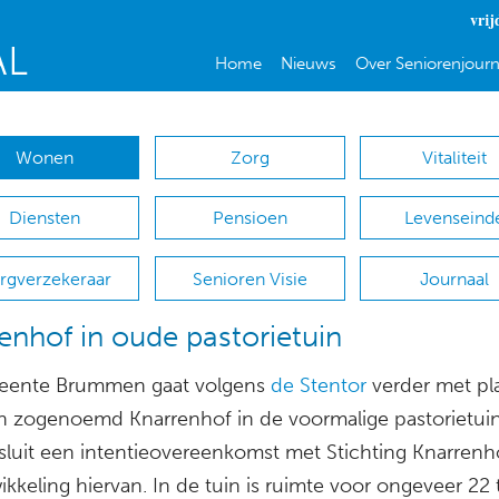
vrij
Home
Nieuws
Over Seniorenjourn
Wonen
Zorg
Vitaliteit
Diensten
Pensioen
Levenseind
rgverzekeraar
Senioren Visie
Journaal
enhof in oude pastorietuin
eente Brummen gaat volgens
de Stentor
verder met p
n zogenoemd Knarrenhof in de voormalige pastorietuin
 sluit een intentieovereenkomst met Stichting Knarrenh
kkeling hiervan. In de tuin is ruimte voor ongeveer 22 