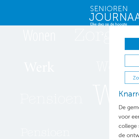
Zo
Knarr
De gem
voor ee
college
de ontwi