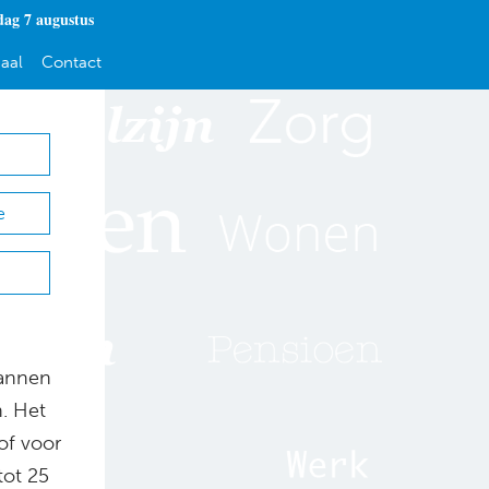
dag 7 augustus
aal
Contact
e
lannen
. Het
of voor
tot 25