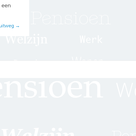
t een
 uitweg →