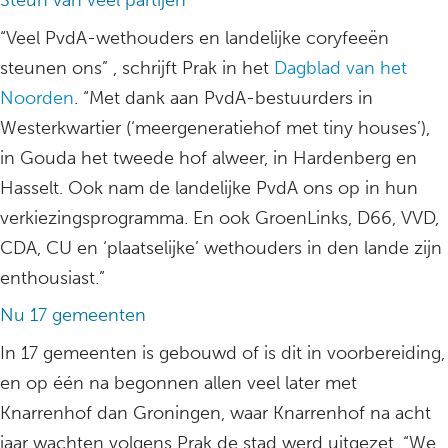
Steun van veel partijen
“Veel PvdA-wethouders en landelijke coryfeeën
steunen ons” , schrijft Prak in het
Dagblad van het
Noorden
. “Met dank aan PvdA-bestuurders in
Westerkwartier (‘meergeneratiehof met tiny houses’),
in Gouda het tweede hof alweer, in Hardenberg en
Hasselt. Ook nam de landelijke PvdA ons op in hun
verkiezingsprogramma. En ook GroenLinks, D66, VVD,
CDA, CU en ‘plaatselijke’ wethouders in den lande zijn
enthousiast.”
Nu 17 gemeenten
In 17 gemeenten is gebouwd of is dit in voorbereiding,
en op één na begonnen allen veel later met
Knarrenhof dan Groningen, waar Knarrenhof na acht
jaar wachten volgens Prak de stad werd uitgezet. “We