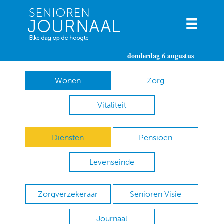
donderdag 6 augustus
Wonen
Zorg
Vitaliteit
Diensten
Pensioen
Levenseinde
Zorgverzekeraar
Senioren Visie
Journaal