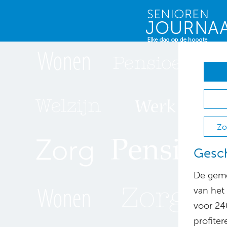
Zo
Gesch
De geme
van het 
voor 24
profiter