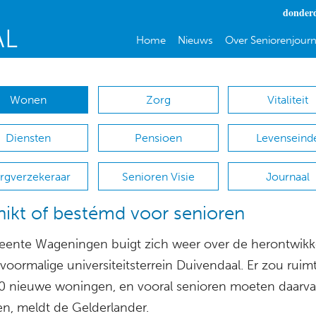
donderd
Home
Nieuws
Over Seniorenjourn
Wonen
Zorg
Vitaliteit
Diensten
Pensioen
Levenseind
rgverzekeraar
Senioren Visie
Journaal
ikt of bestémd voor senioren
ente Wageningen buigt zich weer over de herontwikk
voormalige universiteitsterrein Duivendaal. Er zou ruimt
0 nieuwe woningen, en vooral senioren moeten daarv
en, meldt de Gelderlander.