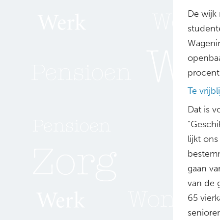
De wijk
student
Wagenin
openbaa
procent
Te vrijb
Dat is v
“Geschi
lijkt o
bestemm
gaan va
van de 
65 vier
senioren