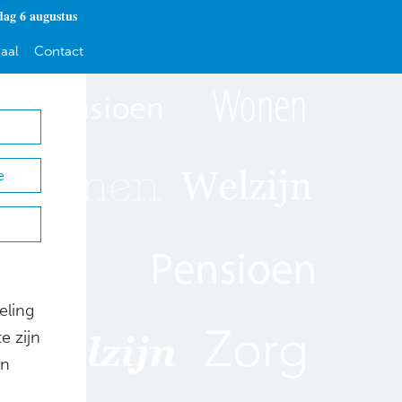
ag 6 augustus
aal
Contact
e
eling
e zijn
an