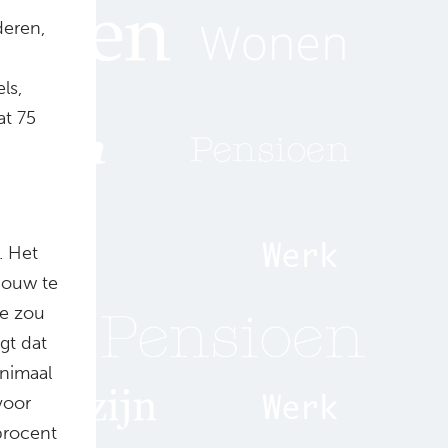
deren,
ls,
at 75
. Het
bouw te
te zou
gt dat
nimaal
voor
procent