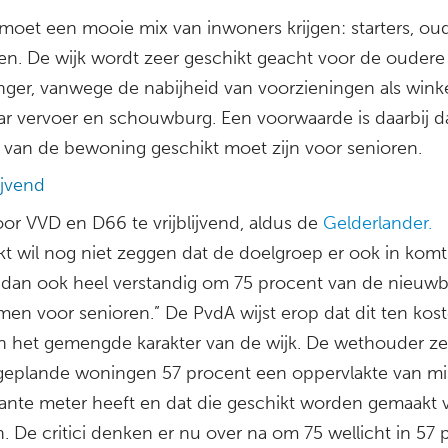
 moet een mooie mix van inwoners krijgen: starters, ou
en. De wijk wordt zeer geschikt geacht voor de oudere
ger, vanwege de nabijheid van voorzieningen als winke
r vervoer en schouwburg. Een voorwaarde is daarbij d
 van de bewoning geschikt moet zijn voor senioren.
lijvend
oor VVD en D66 te vrijblijvend, aldus de
Gelderlander.
kt wil nog niet zeggen dat de doelgroep er ook in komt
ns dan ook heel verstandig om 75 procent van de nieuw
en voor senioren.” De PvdA wijst erop dat dit ten kos
n het gemengde karakter van de wijk. De wethouder ze
geplande woningen 57 procent een oppervlakte van mi
kante meter heeft en dat die geschikt worden gemaakt 
. De critici denken er nu over na om 75 wellicht in 57 