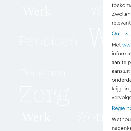
toekoms
Zwollena
relevant
Quicks
Met
www
informa
aan te 
aansluit
onderde
krijgt i
vervolgs
Regie 
Wethoud
nadenke