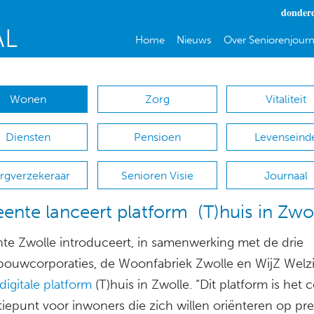
donderd
Home
Nieuws
Over Seniorenjourn
Wonen
Zorg
Vitaliteit
Diensten
Pensioen
Levenseind
rgverzekeraar
Senioren Visie
Journaal
nte lanceert platform (T)huis in Zwo
e Zwolle introduceert, in samenwerking met de drie
ouwcorporaties, de Woonfabriek Zwolle en WijZ Welzij
digitale platform
(T)huis in Zwolle. “Dit platform is het c
iepunt voor inwoners die zich willen oriënteren op pre