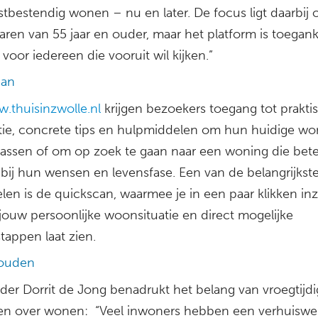
tbestendig wonen – nu en later. De focus ligt daarbij 
ren van 55 jaar en ouder, maar het platform is toegank
 voor iedereen die vooruit wil kijken.”
can
.thuisinzwolle.nl
krijgen bezoekers toegang tot prakti
tie, concrete tips en hulpmiddelen om hun huidige wo
passen of om op zoek te gaan naar een woning die bete
 bij hun wensen en levensfase. Een van de belangrijkst
len is de quickscan, waarmee je in een paar klikken inz
n jouw persoonlijke woonsituatie en direct mogelijke
tappen laat zien.
houden
er Dorrit de Jong benadrukt het belang van vroegtijdi
n over wonen: “Veel inwoners hebben een verhuiswe