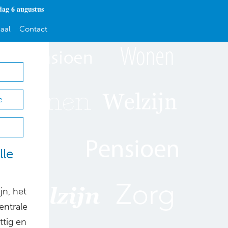
ag 6 augustus
aal
Contact
e
lle
n, het
entrale
ttig en