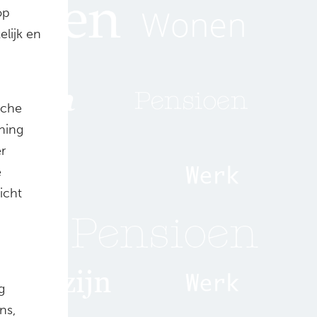
op
elijk en
sche
ning
r
e
icht
g
ns,