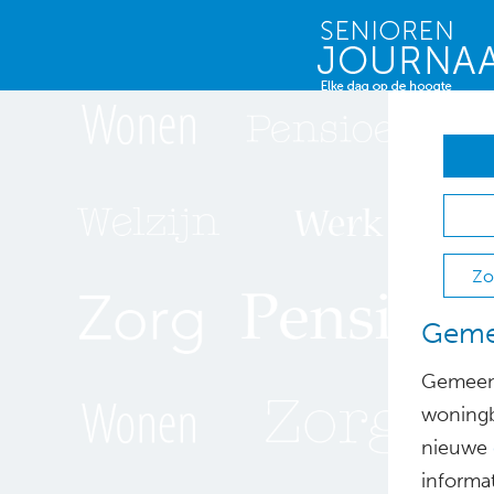
Zo
Gemee
Gemeent
woningb
nieuwe
informat