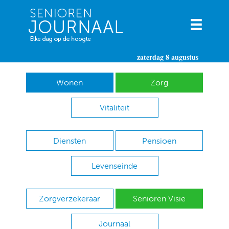
zaterdag 8 augustus
Wonen
Zorg
Vitaliteit
Diensten
Pensioen
Levenseinde
Zorgverzekeraar
Senioren Visie
Journaal