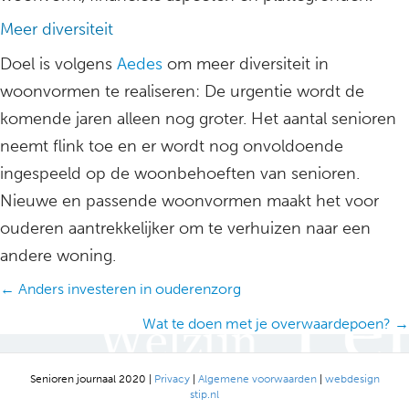
Meer diversiteit
Doel is volgens
Aedes
om meer diversiteit in
woonvormen te realiseren: De urgentie wordt de
komende jaren alleen nog groter. Het aantal senioren
neemt flink toe en er wordt nog onvoldoende
ingespeeld op de woonbehoeften van senioren.
Nieuwe en passende woonvormen maakt het voor
ouderen aantrekkelijker om te verhuizen naar een
andere woning.
Posts
← Anders investeren in ouderenzorg
navigation
Wat te doen met je overwaardepoen? →
Senioren journaal 2020 |
Privacy
|
Algemene voorwaarden
|
webdesign
stip.nl