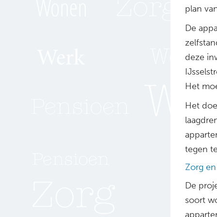
plan va
De appa
zelfsta
deze in
IJssels
Het moet
Het doe
laagdre
apparte
tegen te
Zorg en
De proj
soort w
apparte