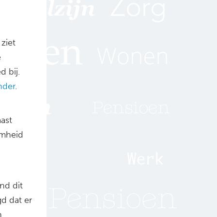
ziet
e
 bij.
nder
.
ast
amheid
nd dit
d dat er
n