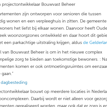
n projectontwikkelaar Bouwvast Beheer
rtementen zijn ontworpen voor senioren die tussen
ndig wonen en een verpleeghuis in zitten. De gemeente 
woners het liefst bij elkaar wonen. Daarvoor heeft Oud
treek woonzorgzones ontwikkeld en daar hoort dit gebied
 een parkachtige uitstraling krijgen, aldus
de Gelderla
l van Bouwvast Beheer is om in het nieuwe complex
mpelige zorg te bieden aan toekomstige bewoners. : Na
menten komen er ook ontmoetingsruimtes om eenza
 gaan.”
 dagbesteding
ectontwikkelaar bouwt op meerdere locaties in Nederla
ooncomplexen. Daarbij wordt er niet alleen voor gezorg
menten gerealiseerd worden, maar ook dat er zorg is e