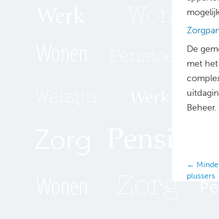
mogelij
Zorgpar
De geme
met het 
complex
uitdagi
Beheer.
Posts
← Minder
plussers
navig