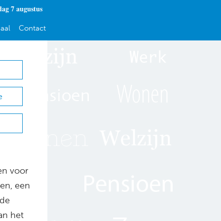
dag 7 augustus
aal
Contact
e
en voor
en, een
ude
an het