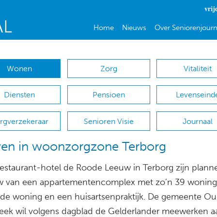
vrij
Home
Nieuws
Over Seniorenjourn
Wonen
Zorg
Vitaliteit
Diensten
Pensioen
Levenseind
rgverzekeraar
Senioren Visie
Journaal
en in woonzorgzone Terborg
restaurant-hotel de Roode Leeuw in Terborg zijn plann
 van een appartementencomplex met zo’n 39 woning
ande woning en een huisartsenpraktijk. De gemeente O
treek wil volgens dagblad de Gelderlander meewerken a