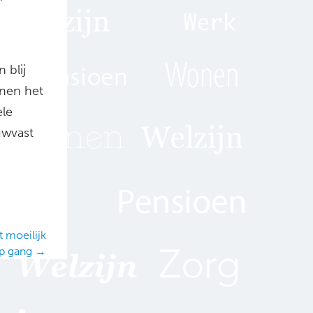
 blij
nnen het
ele
uwvast
 moeilijk
p gang →