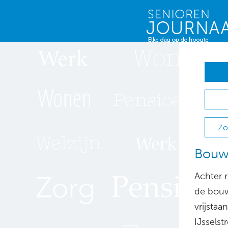
Zo
Bouw
Achter 
de bouw
vrijsta
IJssels