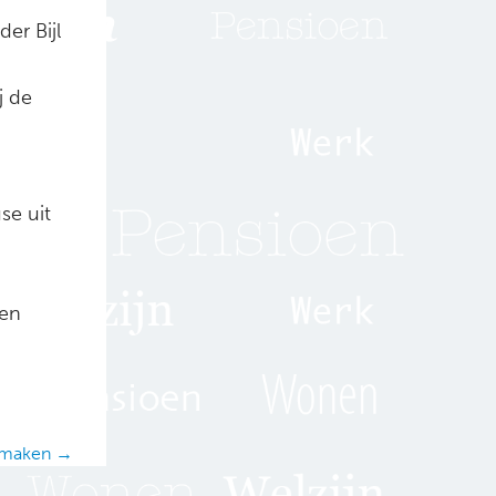
er Bijl
j de
se uit
een
r maken →