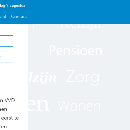
dag 7 augustus
aal
Contact
e
an VVD
nen
eerst te
ren.