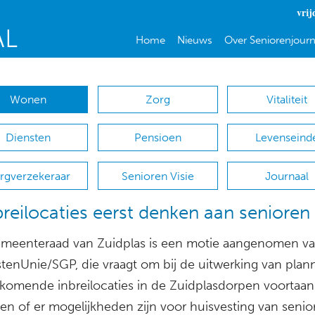
vrij
Home
Nieuws
Over Seniorenjourn
Wonen
Zorg
Vitaliteit
Diensten
Pensioen
Levenseind
rgverzekeraar
Senioren Visie
Journaal
nbreilocaties eerst denken aan senioren
emeenteraad van Zuidplas is een motie aangenomen v
stenUnie/SGP, die vraagt om bij de uitwerking van plan
ijkomende inbreilocaties in de Zuidplasdorpen voortaan 
en of er mogelijkheden zijn voor huisvesting van senio