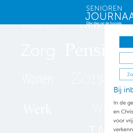
Zo
Bij i
In de g
en Chri
voor vr
verkenn