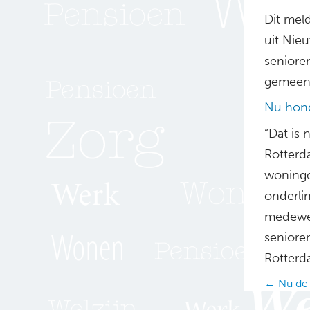
Dit meld
uit Nieu
seniore
gemeent
Nu hond
“Dat is 
Rotterd
woninge
onderlin
medewe
seniore
Rotterd
Posts
← Nu de
navig