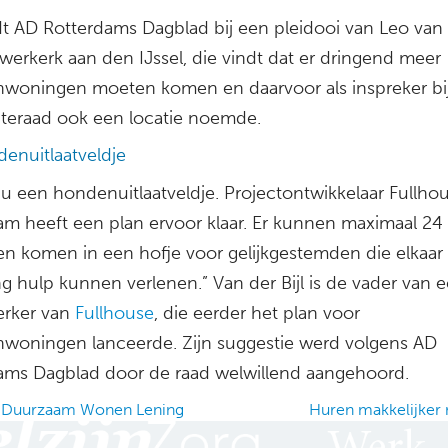
t AD Rotterdams Dagblad bij een pleidooi van Leo van d
werkerk aan den IJssel, die vindt dat er dringend meer
nwoningen moeten komen en daarvoor als inspreker bi
eraad ook een locatie noemde.
enuitlaatveldje
nu een hondenuitlaatveldje. Projectontwikkelaar Fullhou
am heeft een plan ervoor klaar. Er kunnen maximaal 24
n komen in een hofje voor gelijkgestemden die elkaar
g hulp kunnen verlenen.” Van der Bijl is de vader van 
rker van
Fullhouse
, die eerder het plan voor
nwoningen lanceerde. Zijn suggestie werd volgens AD
ams Dagblad door de raad welwillend aangehoord.
 Duurzaam Wonen Lening
Huren makkelijke
ation