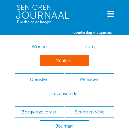
donderdag 6 augustus
Wonen
Zorg
Vitaliteit
Diensten
Pensioen
Levenseinde
Zorgverzekeraar
Senioren Visie
Journaal