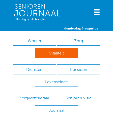
donderdag 6 augustus
Wonen
Zorg
Vitaliteit
Diensten
Pensioen
Levenseinde
Zorgverzekeraar
Senioren Visie
Journaal