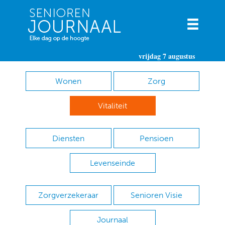
vrijdag 7 augustus
Wonen
Zorg
Vitaliteit
Diensten
Pensioen
Levenseinde
Zorgverzekeraar
Senioren Visie
Journaal