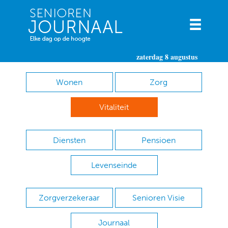
zaterdag 8 augustus
Wonen
Zorg
Vitaliteit
Diensten
Pensioen
Levenseinde
Zorgverzekeraar
Senioren Visie
Journaal